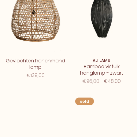
Gevlochten hanenmand
ALI LAMU
Bamboe visfuik
lamp
hanglamp - zwart
€139,00
€96,00
€48,00
sold