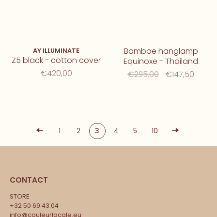
Bamboe hanglamp
AY ILLUMINATE
Z5 black - cotton cover
Equinoxe - Thailand
€420,00
€295,00
€147,50
1
2
3
4
5
10
CONTACT
STORE
+32 50 69 43 04
info@couleurlocale.eu