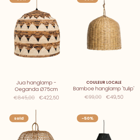
Jua hanglamp -
COULEUR LOCALE
Bamboe hanglamp 'tulip'
Oeganda Ø75cm
€99,00
€49,50
€845,00
€422,50
sold
-50%