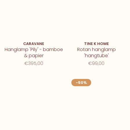
CARAVANE
TINE K HOME
Hanglamp 'Pily' - bamboe
Rotan hanglamp
& papier
'hangtube'
€395,00
€99,00
-50%