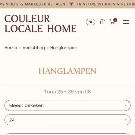
% VEILIG & MAKKELIJK BETALEN
IN STORE PICKUPS & RETUR
0
NL
Home
Verlichting
Hanglampen
HANGLAMPEN
Toon 25 - 36 van 118
Meest bekeken
24