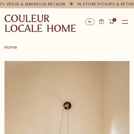
0% VEILIG & MAKKELIJK BETALEN
IN STORE PICKUPS & RETUR
0
NL
Home