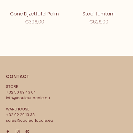
Cone Bijzettafel Palm
Stool tamtam
€395,00
€625,00
CONTACT
STORE
+32 50 69 43 04
info@couleurlocale.eu
WAREHOUSE
+32 92 29 13 38
sales@couleurlocale.eu