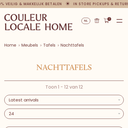
% VEILIG & MAKKELIJK BETALEN
IN STORE PICKUPS & RETUR
0
NL
Home
Meubels
Tafels
Nachttafels
NACHTTAFELS
Toon 1 - 12 van 12
Latest arrivals
24