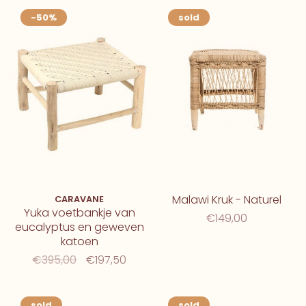
-50%
sold
Malawi Kruk - Naturel
CARAVANE
Yuka voetbankje van
€149,00
eucalyptus en geweven
katoen
€395,00
€197,50
sold
sold