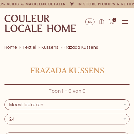
0% VEILIG & MAKKELIJK BETALEN
IN STORE PICKUPS & RETU
0
NL
Home
Textiel
Kussens
Frazada Kussens
FRAZADA KUSSENS
Toon 1 - 0 van 0
Meest bekeken
24