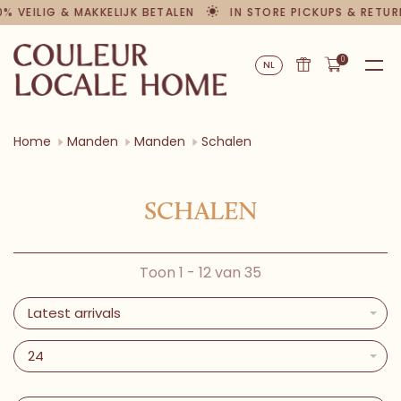
% VEILIG & MAKKELIJK BETALEN
IN STORE PICKUPS & RETUR
0
NL
Home
Manden
Manden
Schalen
SCHALEN
Toon 1 - 12 van 35
Latest arrivals
24