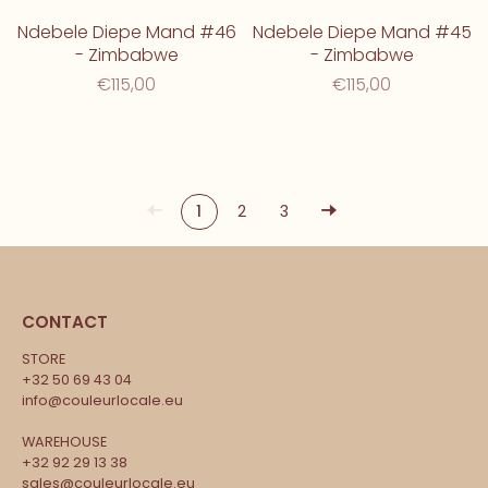
Ndebele Diepe Mand #46
Ndebele Diepe Mand #45
- Zimbabwe
- Zimbabwe
€115,00
€115,00
1
2
3
CONTACT
STORE
+32 50 69 43 04
info@couleurlocale.eu
WAREHOUSE
+32 92 29 13 38
sales@couleurlocale.eu