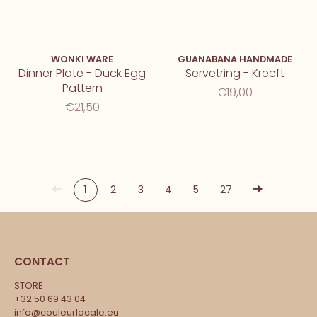
WONKI WARE
GUANABANA HANDMADE
Dinner Plate - Duck Egg
Servetring - Kreeft
Pattern
€19,00
€21,50
1
2
3
4
5
27
CONTACT
STORE
+32 50 69 43 04
info@couleurlocale.eu