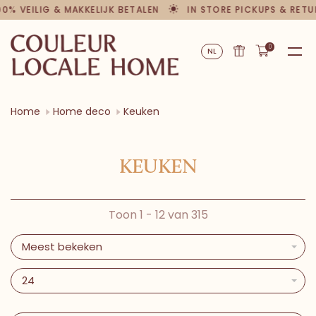
00% VEILIG & MAKKELIJK BETALEN
IN STORE PICKUPS & RETU
0
NL
Home
Home deco
Keuken
KEUKEN
Toon 1 - 12 van 315
Meest bekeken
24