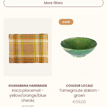
More filters
sold
GUANABANA HANDMADE
COULEUR LOCALE
Iraca placemat -
Tamegroute slakom -
yellow/orange/blue
groen
checks
€59,00
€12,00