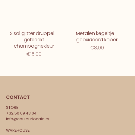
Sisal glitter druppel -
Metalen kegeltje -
gebleekt
geoxideerd koper
champagnekleur
€8,00
€15,00
CONTACT
STORE
+32 50 69 43 04
info@couleurlocale.eu
WAREHOUSE