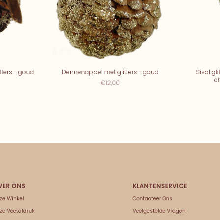
tters - goud
Dennenappel met glitters - goud
Sisal gl
c
€12,00
ze Winkel
Contacteer Ons
ze Voetafdruk
Veelgestelde Vragen