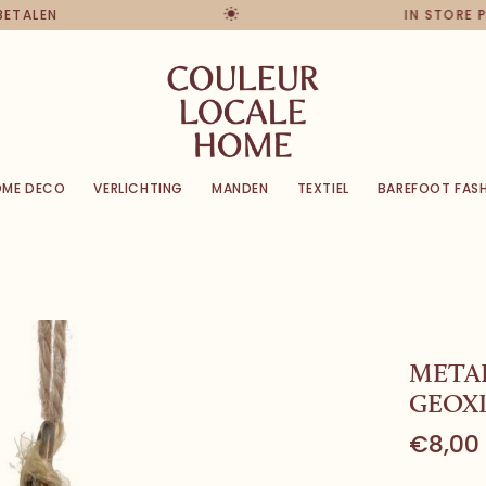
 BETALEN
IN STORE
OME DECO
VERLICHTING
MANDEN
TEXTIEL
BAREFOOT FAS
METAL
GEOX
€8,00