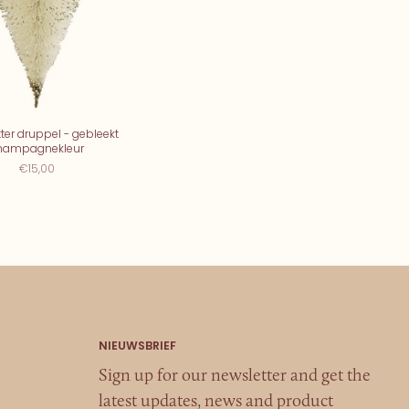
itter druppel - gebleekt
hampagnekleur
€15,00
Sign up for our newsletter and get the
latest updates, news and product