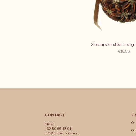
Steranijs kerstbal met gli
€18,50
CONTACT
On
STORE
+32 50 69 43 04
On
info@couleurlocale.eu