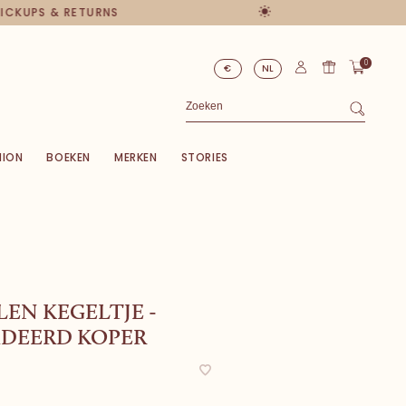
 PICKUPS & RETURNS
0
€
NL
HION
BOEKEN
MERKEN
STORIES
EN KEGELTJE -
IDEERD KOPER