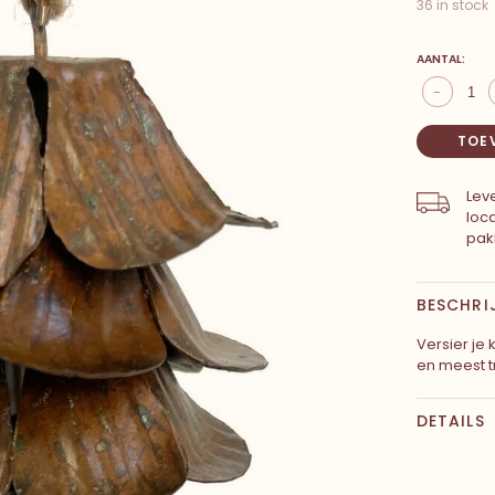
36 in stock
AANTAL:
-
TOE
Leve
loc
pak
BESCHRI
Versier je
en meest t
DETAILS