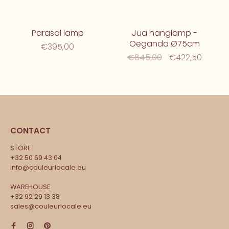
Parasol lamp
Jua hanglamp -
Oeganda Ø75cm
€395,00
€845,00
€422,50
CONTACT
STORE
+32 50 69 43 04
info@couleurlocale.eu
WAREHOUSE
+32 92 29 13 38
sales@couleurlocale.eu