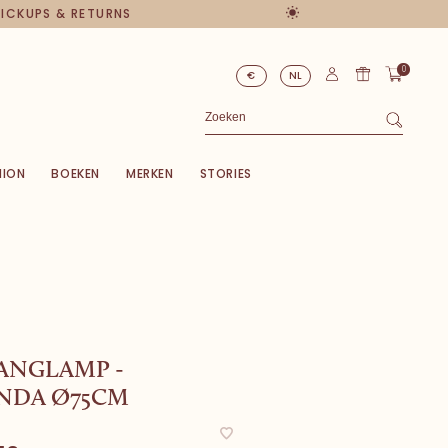
PICKUPS & RETURNS
0
€
NL
HION
BOEKEN
MERKEN
STORIES
ANGLAMP -
NDA Ø75CM