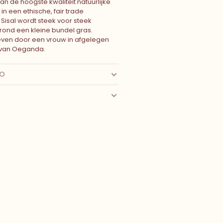
n de hoogste kwaliteit natuurlijke
 in een ethische, fair trade
Sisal wordt steek voor steek
rond een kleine bundel gras.
en door een vrouw in afgelegen
van Oeganda.
FO