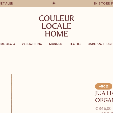
 BETALEN
IN STORE 
OME DECO
VERLICHTING
MANDEN
TEXTIEL
BAREFOOT FAS
-50%
JUA H
OEGA
€845,00