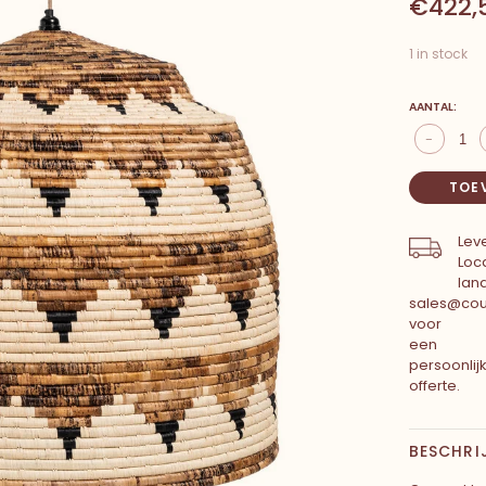
€422,
1 in stock
AANTAL:
-
TOE
Leve
Loca
lan
sales@cou
voor
een
persoonlij
offerte.
BESCHRI