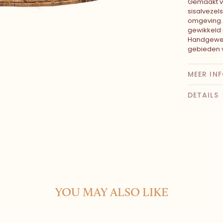
Gemaakt va
sisalvezels
omgeving. 
gewikkeld 
Handgewev
gebieden 
MEER IN
DETAILS
YOU MAY ALSO LIKE