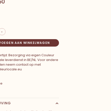
50
+
VOEGEN AAN WINKELWAGEN
rtijd: Bezorging via eigen Couleur
le leverdienst in BE/NL. Voor andere
den neem contact op met
leurlocale.eu
ke
JVING