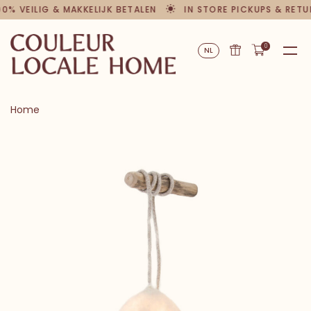
 VEILIG & MAKKELIJK BETALEN
IN STORE PICKUPS & RETURNS
0
NL
Home