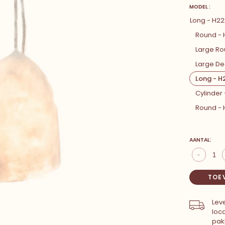
MODEL :
Long - H22
Round -
Large Ro
Large De
Long - H
Cylinder
Round - 
AANTAL:
-
TOE
Leve
loc
pak