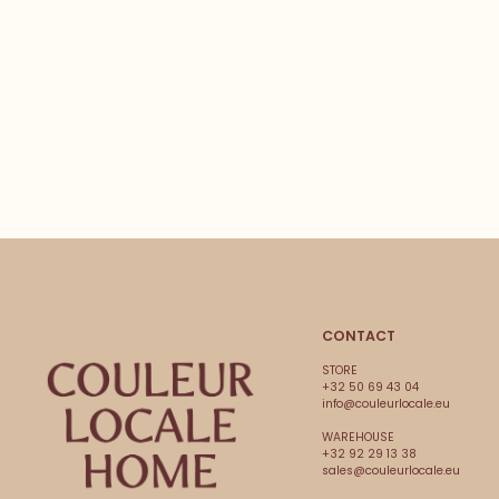
CONTACT
STORE
+32 50 69 43 04
info@couleurlocale.eu
WAREHOUSE
+32 92 29 13 38
sales@couleurlocale.eu