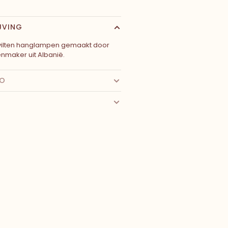
JVING
 vilten hanglampen gemaakt door
maker uit Albanië.
FO