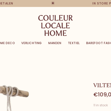
 BETALEN
IN STORE
OME DECO
VERLICHTING
MANDEN
TEXTIEL
BAREFOOT FAS
VILTE
€109,
11 in stock