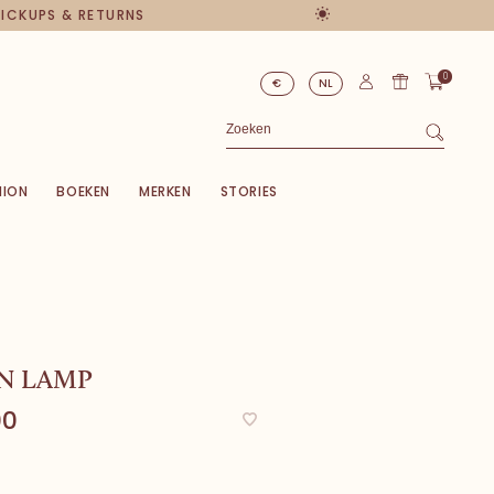
 PICKUPS & RETURNS
0
€
NL
HION
BOEKEN
MERKEN
STORIES
N LAMP
00