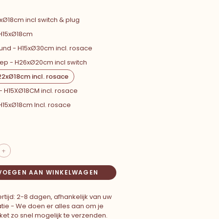
xØ18cm incl switch & plug
 H15xØ18cm
und - H15xØ30cm incl. rosace
ep - H26xØ20cm incl switch
22xØ18cm incl. rosace
 - H15XØ18CM incl. rosace
H15xØ18cm Incl. rosace
+
VOEGEN AAN WINKELWAGEN
rtijd: 2-8 dagen, afhankelijk van uw
atie - We doen er alles aan om je
ket zo snel mogelijk te verzenden.