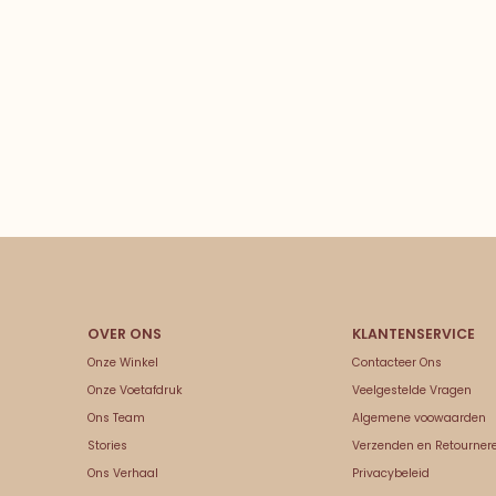
Onze Winkel
Contacteer Ons
Onze Voetafdruk
Veelgestelde Vragen
Ons Team
Algemene voowaarden
Stories
Verzenden en Retourner
Ons Verhaal
Privacybeleid