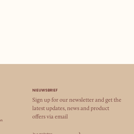
Sign up for our newsletter and get the
latest updates, news and product
offers via email
en