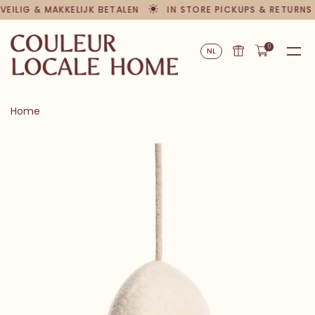
VEILIG & MAKKELIJK BETALEN
IN STORE PICKUPS & RETURNS
0
NL
Home