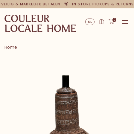
VEILIG & MAKKELIJK BETALEN
IN STORE PICKUPS & RETURNS
0
NL
Home