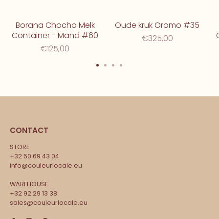
Borana Chocho Melk
Oude kruk Oromo #35
Container - Mand #60
€325,00
€125,00
CONTACT
STORE
+32 50 69 43 04
info@couleurlocale.eu
WAREHOUSE
+32 92 29 13 38
sales@couleurlocale.eu