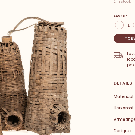
2 in stock
AANTAL:
-
TOE
Leve
loc
pak
DETAILS
Materiaal
Herkomst
Afmeting
Designer