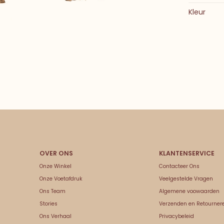
Kleur
Onze Winkel
Contacteer Ons
Onze Voetafdruk
Veelgestelde Vragen
Ons Team
Algemene voowaarden
Stories
Verzenden en Retourner
Ons Verhaal
Privacybeleid