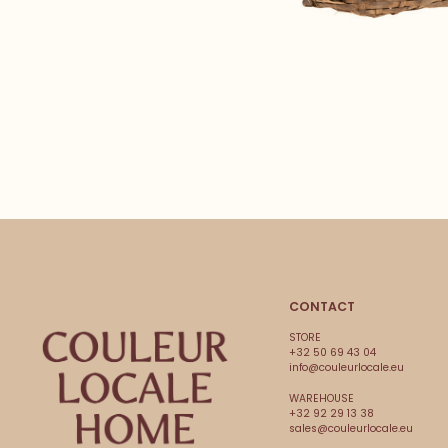
CONTACT
STORE
+32 50 69 43 04
info@couleurlocale.eu
WAREHOUSE
+32 92 29 13 38
sales@couleurlocale.eu