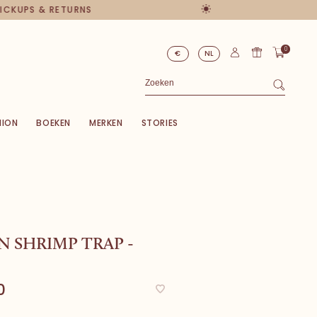
PICKUPS & RETURNS
0
€
NL
HION
BOEKEN
MERKEN
STORIES
N SHRIMP TRAP -
0