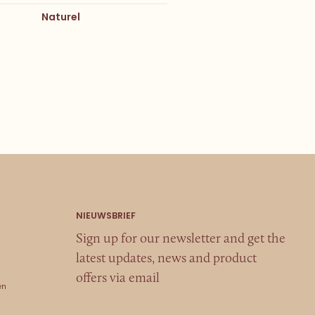
Naturel
Sign up for our newsletter and get the
latest updates, news and product
offers via email
en