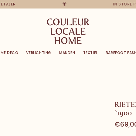
 BETALEN
IN STORE 
OME DECO
VERLICHTING
MANDEN
TEXTIEL
BAREFOOT FAS
RIETE
°1900
€69,0