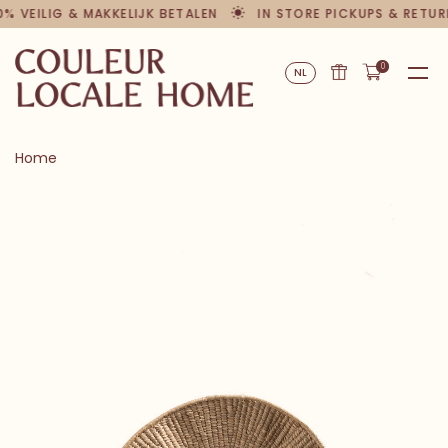
0% VEILIG & MAKKELIJK BETALEN
IN STORE PICKUPS & RETUR
0
NL
Home