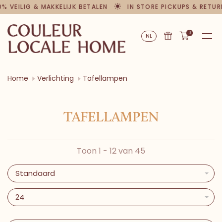
% VEILIG & MAKKELIJK BETALEN
IN STORE PICKUPS & RETUR
0
NL
Home
Verlichting
Tafellampen
TAFELLAMPEN
Toon 1 - 12 van 45
Standaard
24