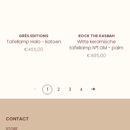
GRÈS EDITIONS
ROCK THE KASBAH
Tafellamp Halo - katoen
Witte keramische
tafellamp N°1 GM - palm
€455,00
€495,00
1
2
3
4
CONTACT
STORE