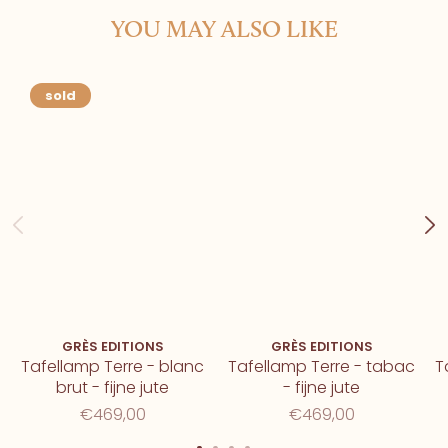
YOU MAY ALSO LIKE
sold
GRÈS EDITIONS
GRÈS EDITIONS
Tafellamp Terre - blanc
Tafellamp Terre - tabac
T
brut - fijne jute
- fijne jute
€469,00
€469,00