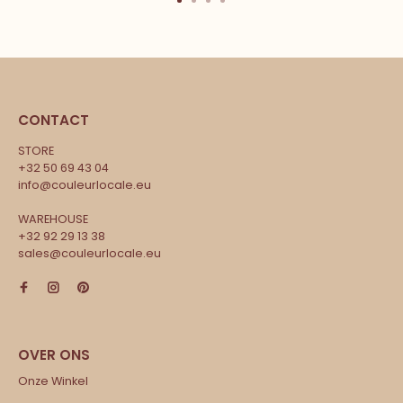
CONTACT
STORE
+32 50 69 43 04
info@couleurlocale.eu
WAREHOUSE
+32 92 29 13 38
sales@couleurlocale.eu
Onze Winkel