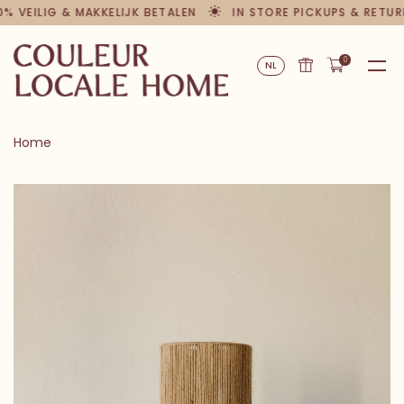
 VEILIG & MAKKELIJK BETALEN
IN STORE PICKUPS & RETURN
0
NL
Home