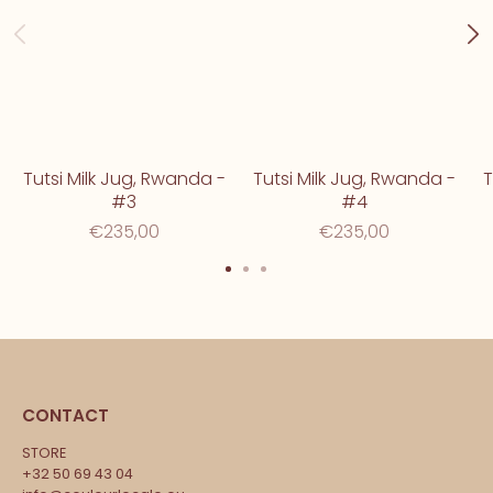
Tutsi Milk Jug, Rwanda -
Tutsi Milk Jug, Rwanda -
T
#3
#4
€235,00
€235,00
CONTACT
STORE
+32 50 69 43 04