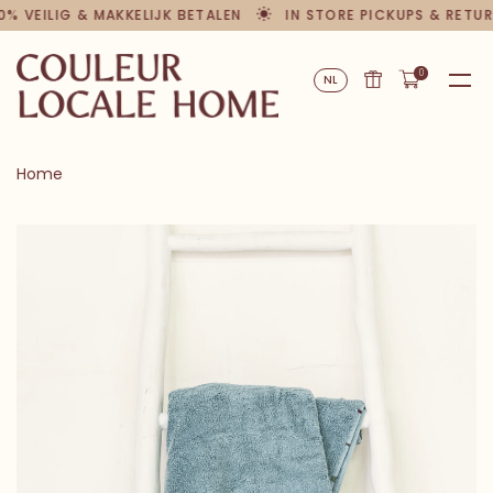
0% VEILIG & MAKKELIJK BETALEN
IN STORE PICKUPS & RETU
0
NL
Home