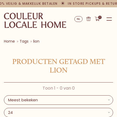
0% VEILIG & MAKKELIJK BETALEN
IN STORE PICKUPS & RETU
0
NL
Home
Tags
lion
PRODUCTEN GETAGD MET
LION
Toon 1 - 0 van 0
Meest bekeken
24