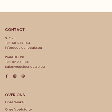
CONTACT
STORE
+32 50 69 43 04
info@couleurlocale.eu
WAREHOUSE
+32 92 29 13 38
sales@couleurlocale.eu
Onze Winkel
Onze Voetafdruk