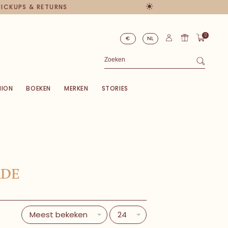
ICKUPS & RETURNS
0
€
NL
HION
BOEKEN
MERKEN
STORIES
ADE
Meest bekeken
24