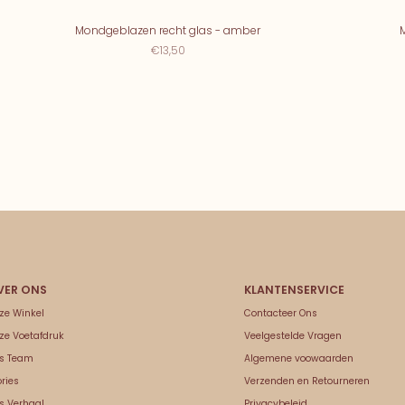
Mondgeblazen recht glas - amber
€13,50
ze Winkel
Contacteer Ons
ze Voetafdruk
Veelgestelde Vragen
s Team
Algemene voowaarden
ries
Verzenden en Retourneren
s Verhaal
Privacybeleid