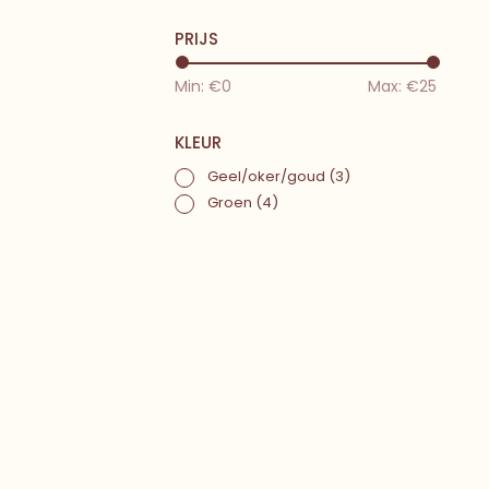
PRIJS
Min: €
0
Max: €
25
KLEUR
Geel/oker/goud
(3)
Groen
(4)