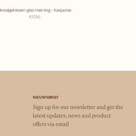
Mondgeblazen glas met ring - turquoise
€17,50
Sign up for our newsletter and get the
latest updates, news and product
offers via email