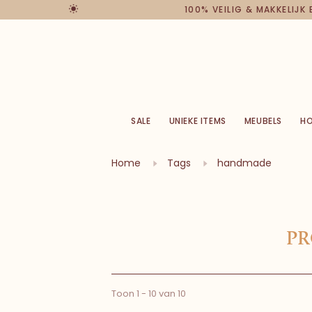
100% VEILIG & MAKKELIJK 
SALE
UNIEKE ITEMS
MEUBELS
H
Home
Tags
handmade
PR
Toon 1 - 10 van 10