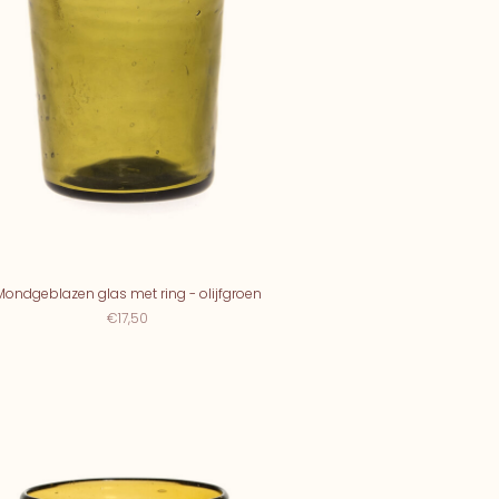
Mondgeblazen glas met ring - olijfgroen
€17,50