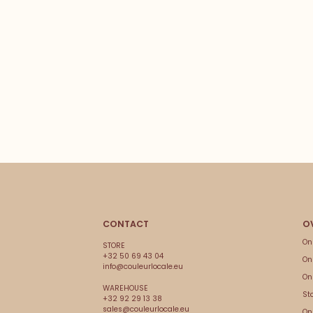
CONTACT
On
STORE
+32 50 69 43 04
On
info@couleurlocale.eu
On
WAREHOUSE
Sto
+32 92 29 13 38
sales@couleurlocale.eu
On