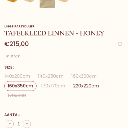
LINGE PARTICULIER
TAFELKLEED LINNEN - HONEY
€215,00
1 in stock
SIZE :
140x200cm
140x250cm
160x300cm
160x350cm
170x170cm
220x220cm
170x400
AANTAL:
-
+