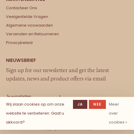
Contacteer Ons
Veelgestelde Vragen
Algemene voowaarden
Verzenden en Retourneren
Privacybeleid
Sign up for our newsletter and get the latest
updates, news and product offers via email
Wij slaan cookies op om onze
Meer
JA
NEE
website te verbeteren. Gaat u
over
akkoord?
cookies »
© Copyright 2026 Couleur Locale