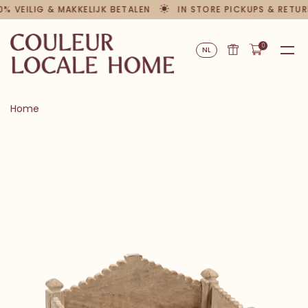
0% VEILIG & MAKKELIJK BETALEN
IN STORE PICKUPS & RETUR
0
NL
Home