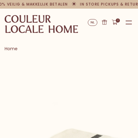
0% VEILIG & MAKKELIJK BETALEN
IN STORE PICKUPS & RETU
0
NL
Home