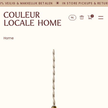
0% VEILIG & MAKKELIJK BETALEN
IN STORE PICKUPS & RETUR
0
NL
Home