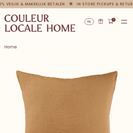
0% VEILIG & MAKKELIJK BETALEN
IN STORE PICKUPS & RETUR
0
NL
Home