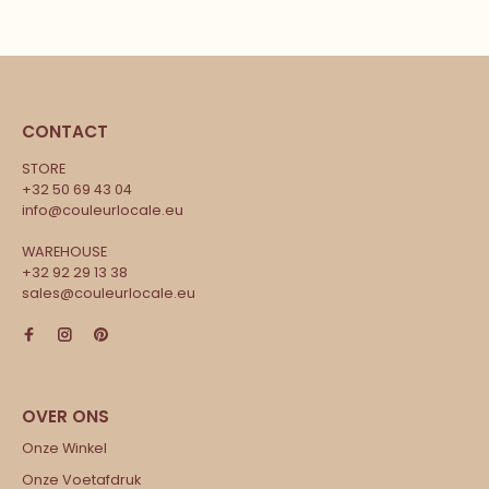
CONTACT
STORE
+32 50 69 43 04
info@couleurlocale.eu
WAREHOUSE
+32 92 29 13 38
sales@couleurlocale.eu
Onze Winkel
Onze Voetafdruk