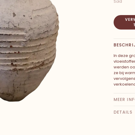
Sold
VERW
BESCHRI
In deze gr
vloeistoff
werden ook
ze bij war
vervolgen
verkoelend
MEER IN
DETAILS