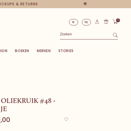
PICKUPS & RETURNS
0
€
NL
HION
BOEKEN
MERKEN
STORIES
OLIEKRUIK #48 -
JE
,00