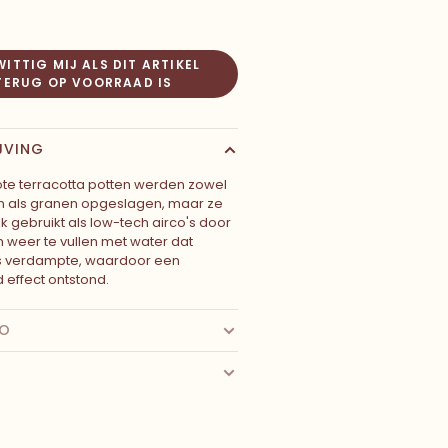
ITTIG MIJ ALS DIT ARTIKEL
TERUG OP VOORRAAD IS
JVING
ote terracotta potten werden zowel
en als granen opgeslagen, maar ze
 gebruikt als low-tech airco's door
m weer te vullen met water dat
s verdampte, waardoor een
 effect ontstond.
FO