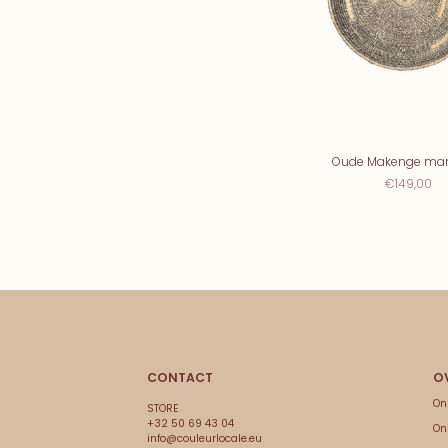
Oude Makenge ma
€149,00
CONTACT
On
STORE
+32 50 69 43 04
On
info@couleurlocale.eu