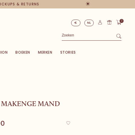
PICKUPS & RETURNS
0
€
NL
HION
BOEKEN
MERKEN
STORIES
 MAKENGE MAND
00