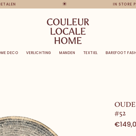
 BETALEN
IN STORE 
OME DECO
VERLICHTING
MANDEN
TEXTIEL
BAREFOOT FAS
OUDE
#52
€149,