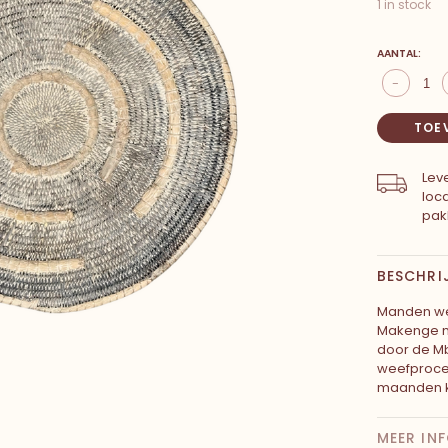
1 in stock
AANTAL:
-
TOE
Leve
loc
pak
BESCHRI
Manden we
Makenge m
door de M
weefproced
maanden k
MEER IN