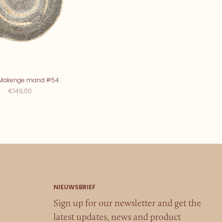
Makenge mand #54
€149,00
Sign up for our newsletter and get the
latest updates, news and product