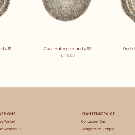
nd #51
Oude Makenge mand #53
Oude 
€149,00
ze Winkel
Contacteer Ons
ze Voetafdruk
Veelgestelde Vragen