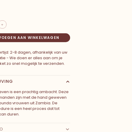
+
VOEGEN AAN WINKELWAGEN
rtijd: 2-8 dagen, afhankelijk van uw
atie - We doen er alles aan om je
ket zo snel mogelijk te verzenden.
JVING
ven is een prachtig ambacht. Deze
anden zijn met de hand geweven
bunda vrouwen uit Zambia. De
ure is een heel proces dat tot
an duren.
FO