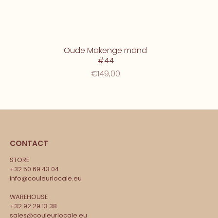
Oude Makenge mand
#44
€149,00
CONTACT
STORE
+32 50 69 43 04
info@couleurlocale.eu
WAREHOUSE
+32 92 29 13 38
sales@couleurlocale.eu