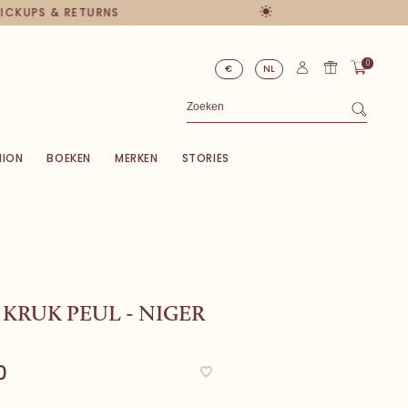
PICKUPS & RETURNS
0
€
NL
HION
BOEKEN
MERKEN
STORIES
KRUK PEUL - NIGER
0