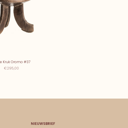
e Kruk Oromo #37
€295,00