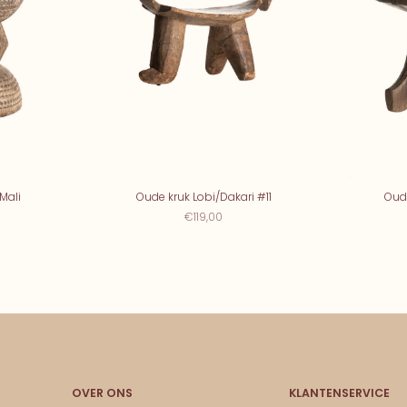
Mali
Oude kruk Lobi/Dakari #11
Oud
€119,00