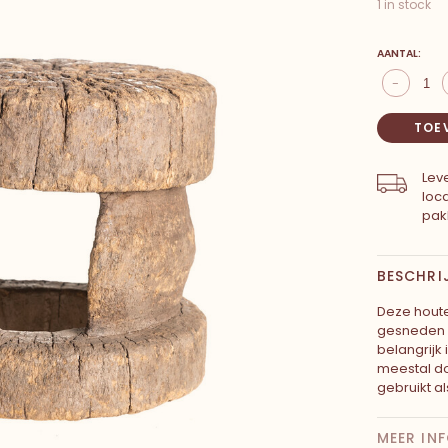
1 in stock
AANTAL:
-
TOE
Leve
loc
pak
BESCHRI
Deze houte
gesneden ui
belangrijk
meestal do
gebruikt a
MEER IN