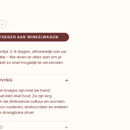
+
VOEGEN AAN WINKELWAGEN
rtijd: 2-8 dagen, afhankelijk van uw
atie - We doen er alles aan om je
ket zo snel mogelijk te verzenden.
JVING
n krukjes zijn met de hand
t één stuk hout. Ze zijn erg
 in de Afrikaanse cultuur en worden
or ouderen, aristocraten en edelen
ls draagbare stoel.
FO