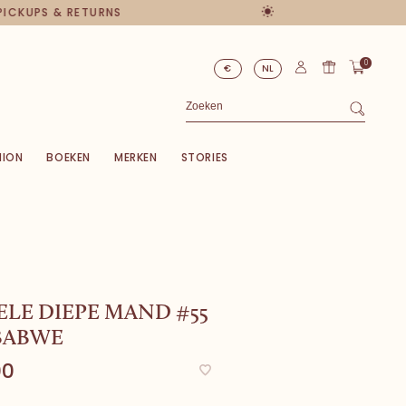
 PICKUPS & RETURNS
0
€
NL
HION
BOEKEN
MERKEN
STORIES
LE DIEPE MAND #55
BABWE
00