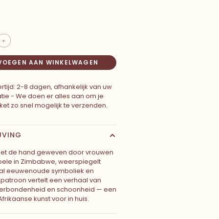
+
VOEGEN AAN WINKELWAGEN
rtijd: 2-8 dagen, afhankelijk van uw
atie - We doen er alles aan om je
ket zo snel mogelijk te verzenden.
JVING
 met de hand geweven door vrouwen
bele in Zimbabwe, weerspiegelt
al eeuwenoude symboliek en
lk patroon vertelt een verhaal van
, verbondenheid en schoonheid — een
Afrikaanse kunst voor in huis.