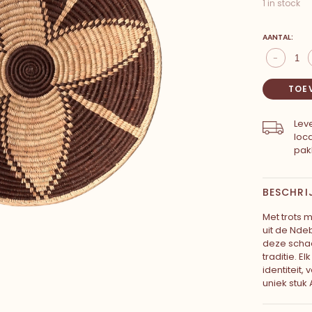
1 in stock
AANTAL:
-
TOE
Leve
loc
pak
BESCHRI
Met trots
uit de Nde
deze scha
traditie. E
identiteit
uniek stuk 