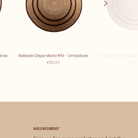
abwe
Ndebele Diepe Mand #51 - Zimbabwe
Ndebele Diepe Mand
€115,00
€115,