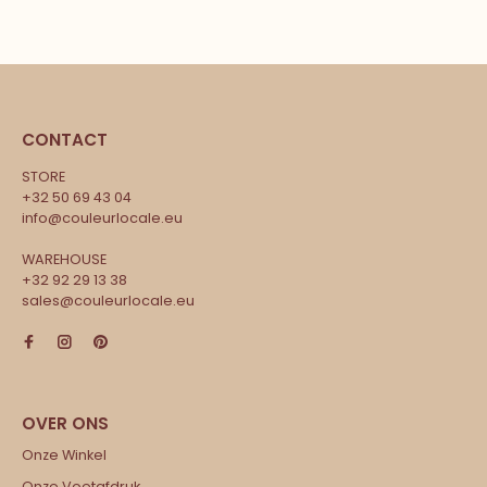
CONTACT
STORE
+32 50 69 43 04
info@couleurlocale.eu
WAREHOUSE
+32 92 29 13 38
sales@couleurlocale.eu
Onze Winkel
Onze Voetafdruk