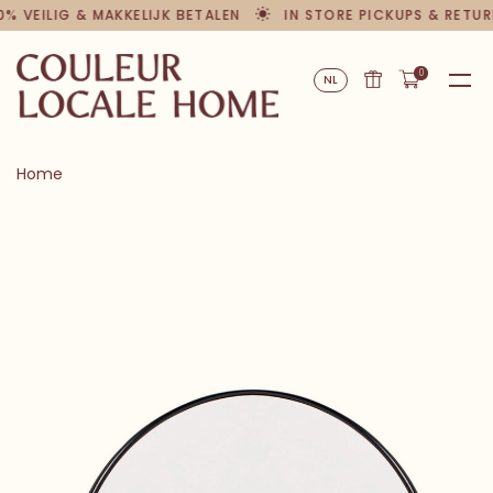
0% VEILIG & MAKKELIJK BETALEN
IN STORE PICKUPS & RETUR
0
NL
Home