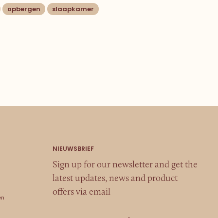
opbergen
slaapkamer
Sign up for our newsletter and get the
latest updates, news and product
offers via email
en