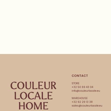
CONTACT
STORE
+32 50 69 43 04
info@couleurlocale.eu
WAREHOUSE
+32 92 29 13 38
sales@couleurlocale.eu