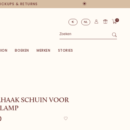
PICKUPS & RETURNS
0
€
NL
HION
BOEKEN
MERKEN
STORIES
HAAK SCHUIN VOOR
LAMP
0