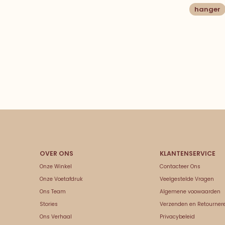
hanger
Onze Winkel
Contacteer Ons
Onze Voetafdruk
Veelgestelde Vragen
Ons Team
Algemene voowaarden
Stories
Verzenden en Retourner
Ons Verhaal
Privacybeleid