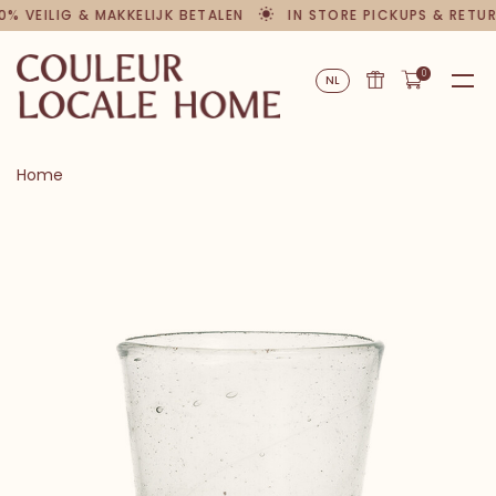
0% VEILIG & MAKKELIJK BETALEN
IN STORE PICKUPS & RETU
0
NL
Home