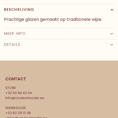
BESCHRIJVING
Prachtige glazen gemaakt op traditionele wijze.
MEER INFO
DETAILS
CONTACT
STORE
+32 50 69 43 04
info@couleurlocale.eu
WAREHOUSE
+32 92 29 13 38
sales@couleurlocale.eu