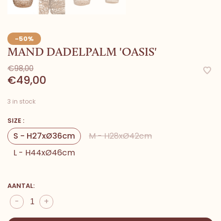
-50%
MAND DADELPALM 'OASIS'
€98,00
€49,00
3 in stock
SIZE :
S - H27xØ36cm
M - H28xØ42cm
L - H44xØ46cm
AANTAL:
-
+