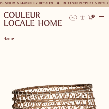
0% VEILIG & MAKKELIJK BETALEN
IN STORE PICKUPS & RETUR
0
NL
Home