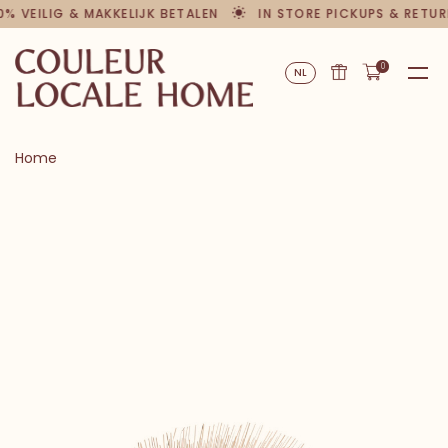
0% VEILIG & MAKKELIJK BETALEN
IN STORE PICKUPS & RETUR
0
NL
Home