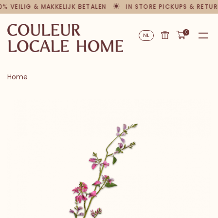
0% VEILIG & MAKKELIJK BETALEN
IN STORE PICKUPS & RETUR
0
NL
Home