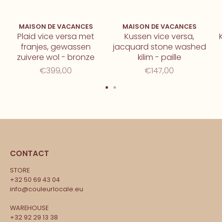
MAISON DE VACANCES
MAISON DE VACANCES
Plaid vice versa met
Kussen vice versa,
franjes, gewassen
jacquard stone washed
zuivere wol - bronze
kilim - paille
€399,00
€147,00
CONTACT
STORE
+32 50 69 43 04
info@couleurlocale.eu
WAREHOUSE
+32 92 29 13 38