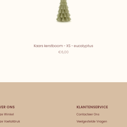
Kaars kerstboom - XS - eucalyptus
€6,00
ze Winkel
Contacteer Ons
ze Voetafdruk
Veelgestelde Vragen