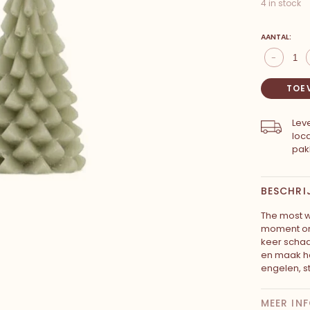
4 in stock
AANTAL:
-
TOE
Leve
loc
pak
BESCHRI
The most wo
moment om 
keer schaa
en maak he
engelen, s
MEER IN