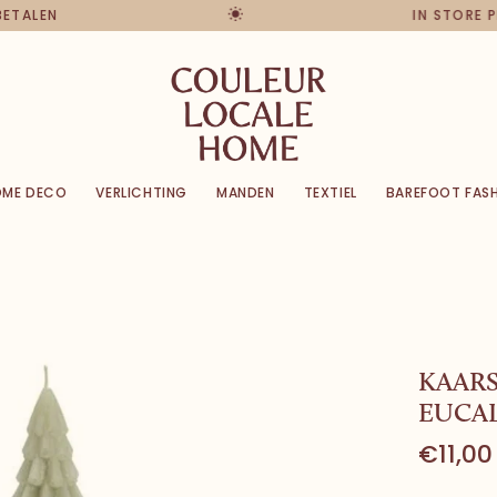
K BETALEN
IN STORE
OME DECO
VERLICHTING
MANDEN
TEXTIEL
BAREFOOT FAS
KAARS
EUCA
€11,00