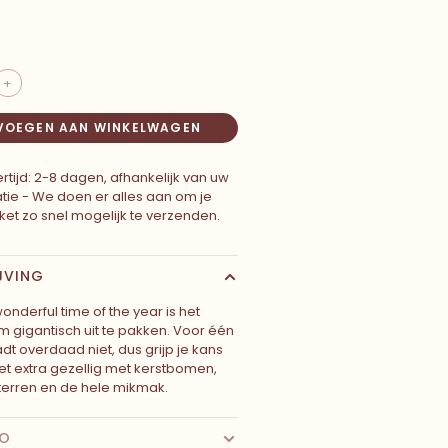
+
VOEGEN AAN WINKELWAGEN
rtijd: 2-8 dagen, afhankelijk van uw
atie - We doen er alles aan om je
ket zo snel mogelijk te verzenden.
JVING
nderful time of the year is het
gigantisch uit te pakken. Voor één
dt overdaad niet, dus grijp je kans
t extra gezellig met kerstbomen,
terren en de hele mikmak.
FO