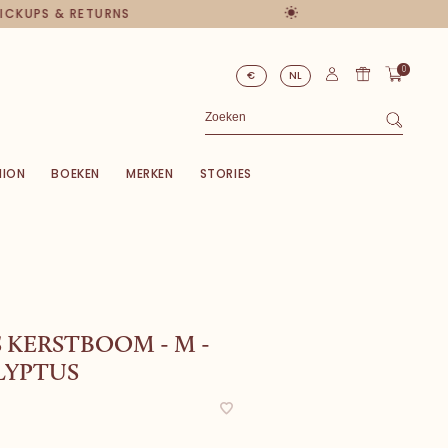
 PICKUPS & RETURNS
0
€
NL
HION
BOEKEN
MERKEN
STORIES
 KERSTBOOM - M -
LYPTUS