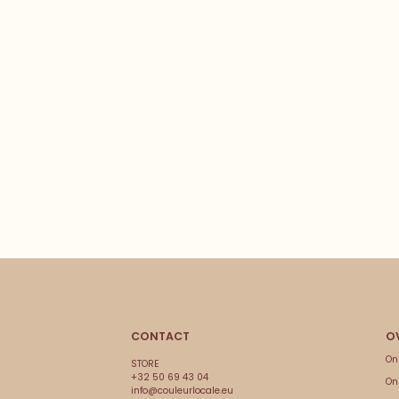
CONTACT
On
STORE
+32 50 69 43 04
On
info@couleurlocale.eu