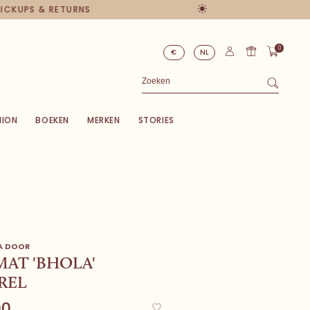
 PICKUPS & RETURNS
0
€
NL
HION
BOEKEN
MERKEN
STORIES
A DOOR
MAT 'BHOLA'
REL
00