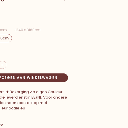
00cm
L240 x B160cm
B76cm
+
VOEGEN AAN WINKELWAGEN
rtijd: Bezorging via eigen Couleur
le leverdienst in BE/NL. Voor andere
den neem contact op met
leurlocale.eu
ke