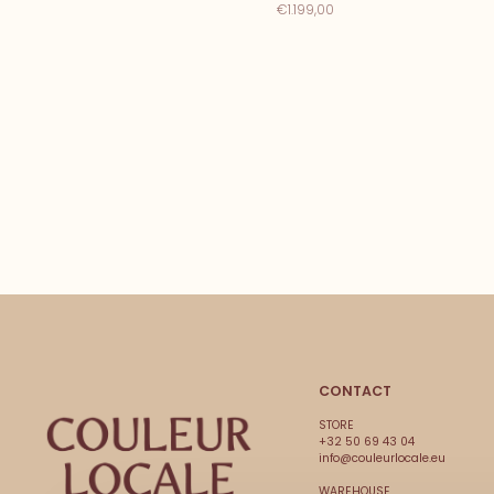
€1.199,00
CONTACT
STORE
+32 50 69 43 04
info@couleurlocale.eu
WAREHOUSE