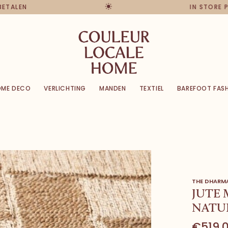
 BETALEN
IN STORE
OME DECO
VERLICHTING
MANDEN
TEXTIEL
BAREFOOT FAS
THE DHARM
JUTE 
NATU
€519,