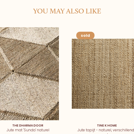
YOU MAY ALSO LIKE
sold
THE DHARMA DOOR
TINE K HOME
Jute mat 'Sunda' naturel
Jute tapijt - naturel, verschillen