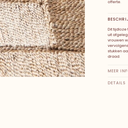
offerte.
BESCHRI
Dit tijdloz
uit afgele
vrouwen w
vervolgens
stukken aa
draad.
MEER IN
DETAILS