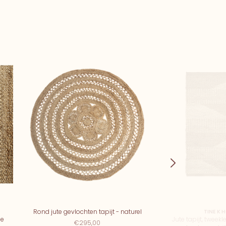
Rond jute gevlochten tapijt - naturel
TINE K 
de
Jute tapijt, tweek
€295,00