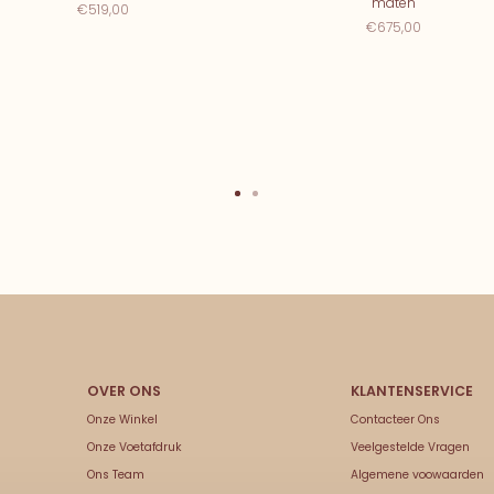
maten
€519,00
€675,00
Onze Winkel
Contacteer Ons
Onze Voetafdruk
Veelgestelde Vragen
Ons Team
Algemene voowaarden