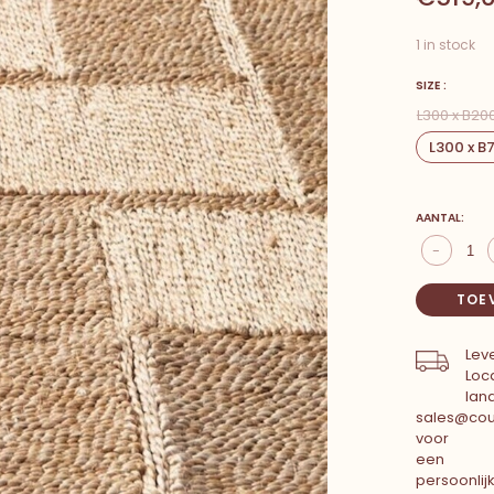
1 in stock
SIZE :
L300 x B2
L300 x 
AANTAL:
-
TOE
Leve
Loca
lan
sales@cou
voor
een
persoonlij