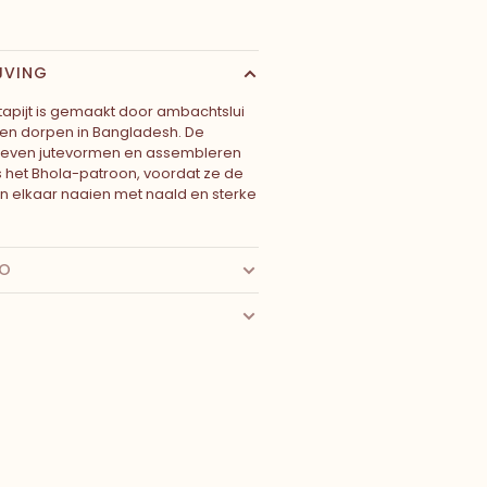
JVING
e tapijt is gemaakt door ambachtslui
gen dorpen in Bangladesh. De
even jutevormen en assembleren
 het Bhola-patroon, voordat ze de
n elkaar naaien met naald en sterke
FO