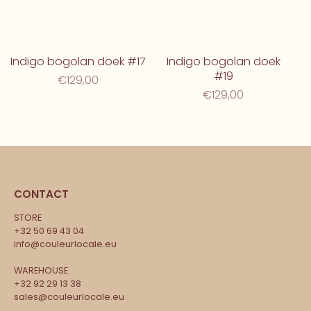
Indigo bogolan doek #17
Indigo bogolan doek
#19
€129,00
€129,00
CONTACT
STORE
+32 50 69 43 04
info@couleurlocale.eu
WAREHOUSE
+32 92 29 13 38
sales@couleurlocale.eu