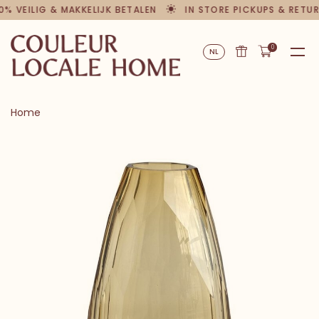
0% VEILIG & MAKKELIJK BETALEN
IN STORE PICKUPS & RETU
0
NL
Home