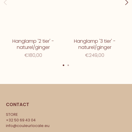
Hanglamp '2 tier' -
Hanglamp '3 tier' -
naturel/ginger
naturel/ginger
€180,00
€249,00
CONTACT
STORE
+32 50 69 43 04
info@couleurlocale.eu