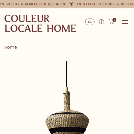
0% VEILIG & MAKKELIJK BETALEN
IN STORE PICKUPS & RETUR
0
NL
Home