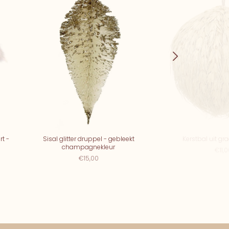
t -
Sisal glitter druppel - gebleekt
Kerstbal uit gr
champagnekleur
€11,
€15,00