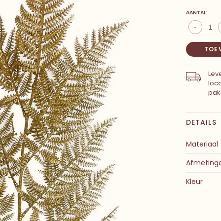
AANTAL:
-
TOE
Leve
loc
pak
DETAILS
Materiaal
Afmeting
Kleur