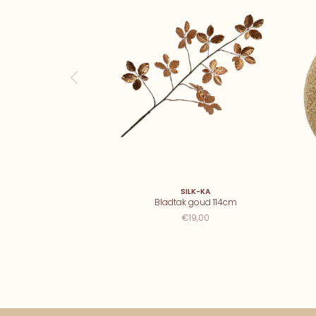
SILK-KA
Bladtak goud 114cm
€19,00