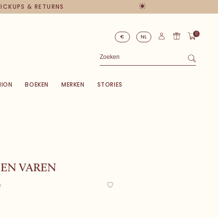
 PICKUPS & RETURNS
0
€
NL
HION
BOEKEN
MERKEN
STORIES
EN VAREN
0