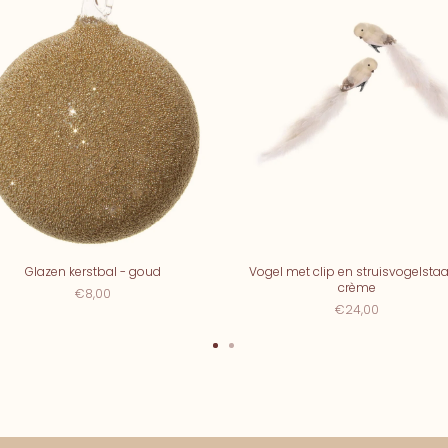
Glazen kerstbal - goud
Vogel met clip en struisvogelstaar
crème
€8,00
€24,00