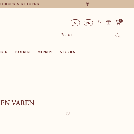
 PICKUPS & RETURNS
0
€
NL
HION
BOEKEN
MERKEN
STORIES
EN VAREN
0