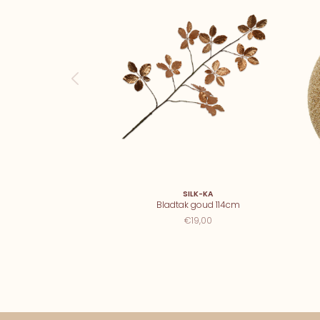
SILK-KA
Bladtak goud 114cm
€19,00