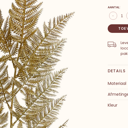
AANTAL:
-
TOE
Leve
loc
pak
DETAILS
Materiaal
Afmeting
Kleur