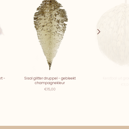
t -
Sisal glitter druppel - gebleekt
Kerstbal uit gr
champagnekleur
€11,
€15,00