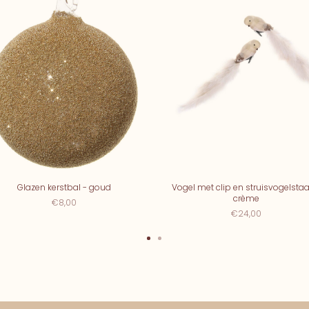
Glazen kerstbal - goud
Vogel met clip en struisvogelstaar
crème
€8,00
€24,00