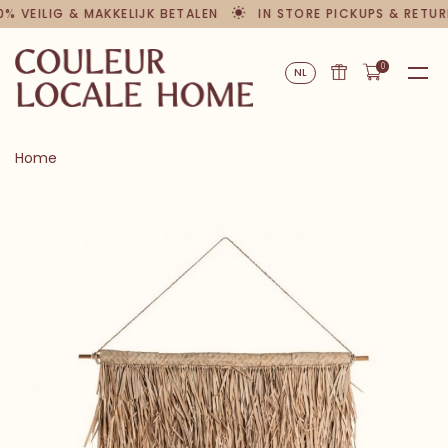
0% VEILIG & MAKKELIJK BETALEN
IN STORE PICKUPS & RETUR
0
NL
Home