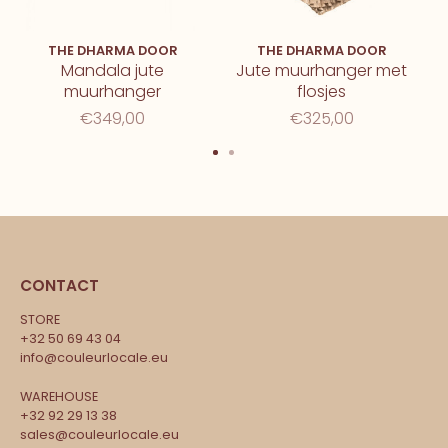
THE DHARMA DOOR
THE DHARMA DOOR
Mandala jute
Jute muurhanger met
muurhanger
flosjes
€349,00
€325,00
CONTACT
STORE
+32 50 69 43 04
info@couleurlocale.eu
WAREHOUSE
+32 92 29 13 38
sales@couleurlocale.eu