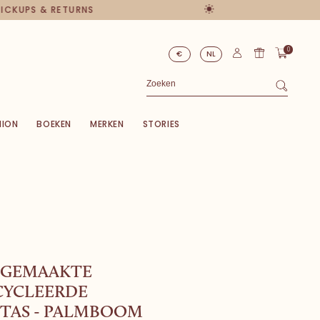
 PICKUPS & RETURNS
0
€
NL
HION
BOEKEN
MERKEN
STORIES
GEMAAKTE
CYCLEERDE
TAS - PALMBOOM