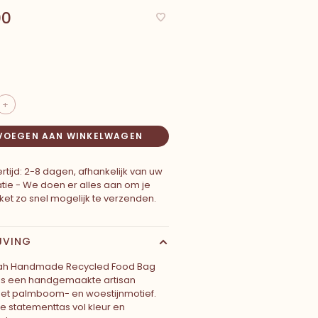
00
+
VOEGEN AAN WINKELWAGEN
rtijd: 2-8 dagen, afhankelijk van uw
atie - We doen er alles aan om je
ket zo snel mogelijk te verzenden.
JVING
lah Handmade Recycled Food Bag
is een handgemaakte artisan
et palmboom- en woestijnmotief.
e statementtas vol kleur en