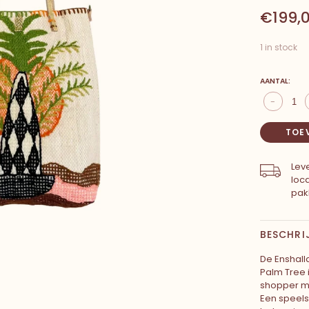
€199,
1 in stock
AANTAL:
-
TOE
Leve
loc
pak
BESCHRI
De Enshal
Palm Tree 
shopper m
Een speels