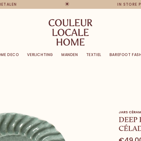
 BETALEN
IN STORE 
OME DECO
VERLICHTING
MANDEN
TEXTIEL
BAREFOOT FAS
JARS CÉRAM
DEEP 
CÉLA
€49,0