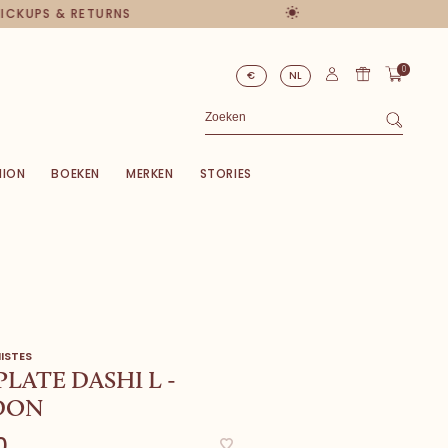
PICKUPS & RETURNS
0
€
NL
HION
BOEKEN
MERKEN
STORIES
ISTES
PLATE DASHI L -
DON
0