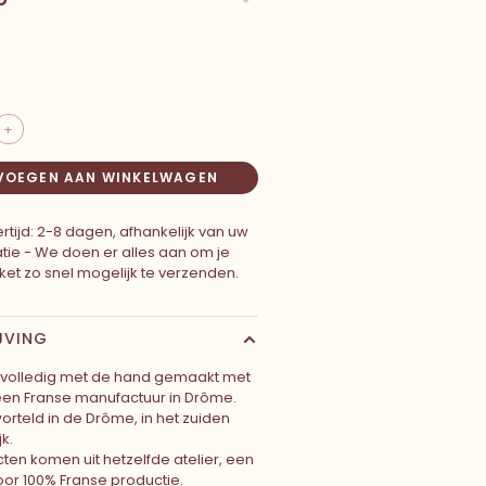
+
VOEGEN AAN WINKELWAGEN
rtijd: 2-8 dagen, afhankelijk van uw
atie - We doen er alles aan om je
ket zo snel mogelijk te verzenden.
JVING
 volledig met de hand gemaakt met
 een Franse manufactuur in Drôme.
orteld in de Drôme, in het zuiden
k.
cten komen uit hetzelfde atelier, een
oor 100% Franse productie.