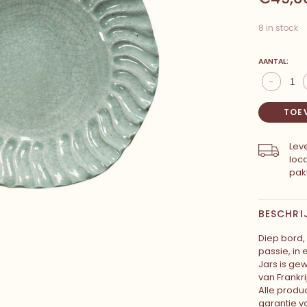
8 in stock
AANTAL:
-
TOE
Leve
loc
pak
BESCHRI
Diep bord,
passie, in
Jars is gew
van Frankrij
Alle produ
garantie v