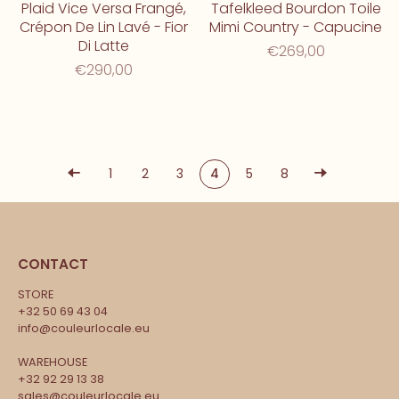
Plaid Vice Versa Frangé,
Tafelkleed Bourdon Toile
Crépon De Lin Lavé - Fior
Mimi Country - Capucine
Di Latte
€269,00
€290,00
1
2
3
4
5
8
CONTACT
STORE
+32 50 69 43 04
info@couleurlocale.eu
WAREHOUSE
+32 92 29 13 38
sales@couleurlocale.eu